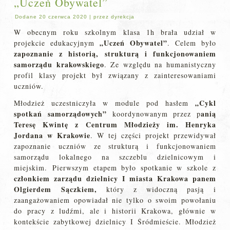
„Uczeń Obywatel”
Dodane
20 czerwca 2020
|
przez
dyrekcja
W obecnym roku szkolnym klasa 1h brała udział w
„Uczeń Obywatel”
projekcie edukacyjnym
. Celem było
zapoznanie z historią, strukturą i funkcjonowaniem
samorządu krakowskiego
. Ze względu na humanistyczny
profil klasy projekt był związany z zainteresowaniami
uczniów.
„Cykl
Młodzież uczestniczyła w module pod hasłem
spotkań samorządowych”
anią
koordynowanym przez p
Teresę Kwintę z Centrum Młodzieży im. Henryka
Jordana w Krakowie
. W tej części projekt przewidywał
zapoznanie uczniów ze strukturą i funkcjonowaniem
samorządu lokalnego na szczeblu dzielnicowym i
miejskim. Pierwszym etapem było spotkanie w szkole z
członkiem zarządu dzielnicy I miasta Krakowa panem
Olgierdem Sączkiem,
który z widoczną pasją i
zaangażowaniem opowiadał nie tylko o swoim powołaniu
do pracy z ludźmi, ale i historii Krakowa, głównie w
kontekście zabytkowej dzielnicy I Śródmieście. Młodzież