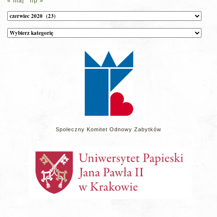
« maj
lip »
Archiwum
Kategorie
wpisów
na
stronie
Społeczny Komitet Odnowy Zabytków