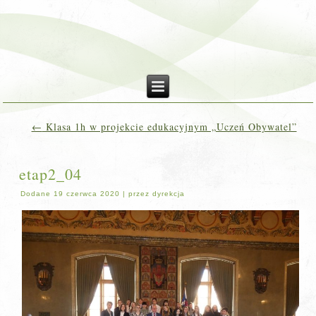
←
Klasa 1h w projekcie edukacyjnym „Uczeń Obywatel”
etap2_04
Dodane
19 czerwca 2020
|
przez
dyrekcja