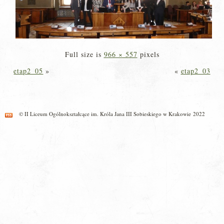
Full size is
966 × 557
pixels
etap2_05
»
«
etap2_03
© II Liceum Ogólnokształcące im. Króla Jana III Sobieskiego w Krakowie 2022