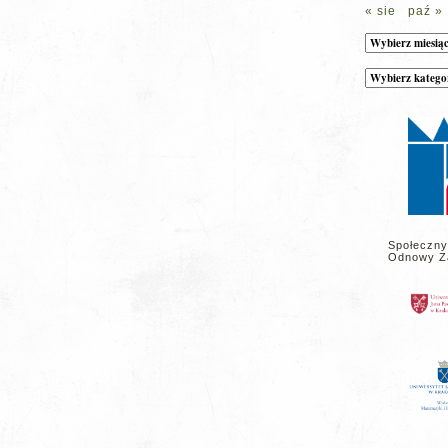
« sie
paź »
Archiwum
Kategorie
wpisów
na
stronie
Społeczny
Odnowy Z