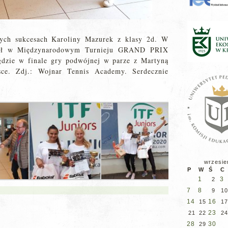
ych sukcesach Karoliny Mazurek z klasy 2d. W
ział w Międzynarodowym Turnieju GRAND PRIX
ie w finale gry podwójnej w parze z Martyną
ce. Zdj.: Wojnar Tennis Academy. Serdecznie
wrzesie
P
W
Ś
C
1
3
2
7
8
9
10
14
16
15
17
23
21
22
24
28
30
29