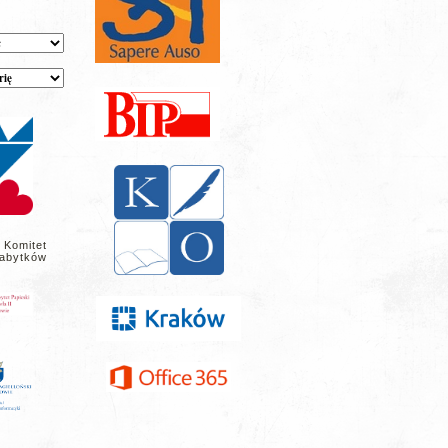
 Komitet
abytków