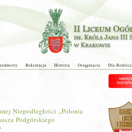
zedmioty
Rekrutacja
Historia
Osiągnięcia
Dla Rodzica
nej Niepodległości „Polonia
masza Podgórskiego
ja