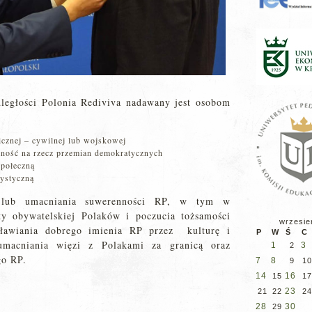
ległości Polonia Rediviva nadawany jest osobom
icznej – cywilnej lub wojskowej
alność na rzecz przemian demokratycznych
społeczną
tystyczną
a lub umacniania suwerenności RP, w tym w
ty obywatelskiej Polaków i poczucia tożsamości
wrzesie
ławiania dobrego imienia RP przez kulturę i
P
W
Ś
C
umacniania więzi z Polakami za granicą oraz
1
3
2
go RP.
7
8
9
10
14
16
15
17
23
21
22
24
28
30
29