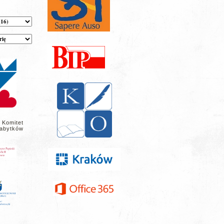
 Komitet
abytków