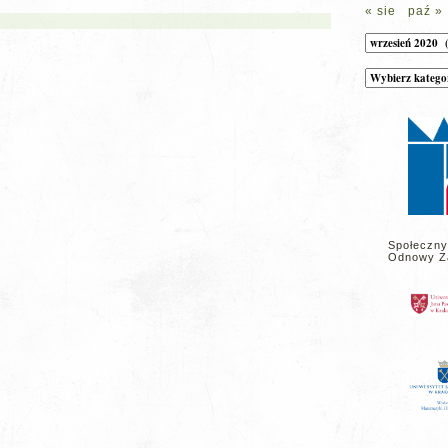
« sie
paź »
Archiwum
Kategorie
wpisów
na
stronie
Społeczny
Odnowy Z