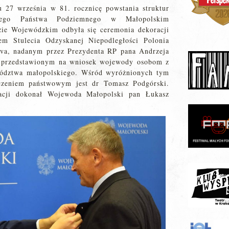
u 27 września w 81. rocznicę powstania struktur
kiego Państwa Podziemnego w Małopolskim
zie Wojewódzkim odbyła się ceremonia dekoracji
em Stulecia Odzyskanej Niepodległości Polonia
iva, nadanym przez Prezydenta RP pana Andrzeja
 przedstawionym na wniosek wojewody osobom z
ództwa małopolskiego. Wśród wyróżnionych tym
czeniem państwowym jest dr Tomasz Podgórski.
acji dokonał Wojewoda Małopolski pan Łukasz
.