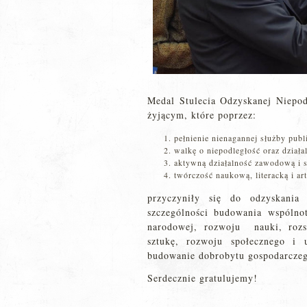
Medal Stulecia Odzyskanej Niepod
żyjącym, które poprzez:
pełnienie nienagannej służby publ
walkę o niepodległość oraz dział
aktywną działalność zawodową i 
twórczość naukową, literacką i ar
przyczyniły się do odzyskani
szczególności budowania wspólno
narodowej, rozwoju nauki, rozs
sztukę, rozwoju społecznego i 
budowanie dobrobytu gospodarcze
Serdecznie gratulujemy!