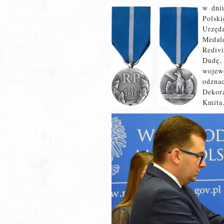
w dni
Pols
Urzęd
Medal
Rediv
Dudę,
wojew
odzna
Dekor
Kmita