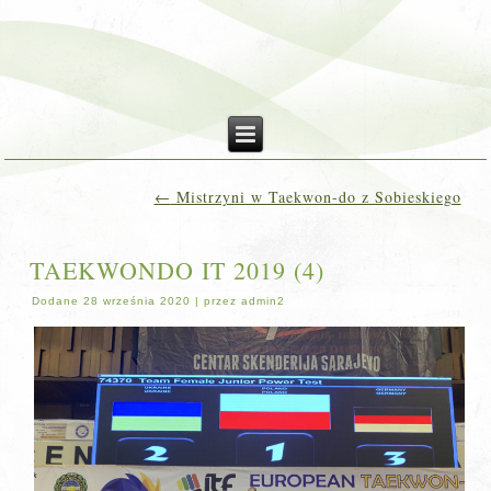
←
Mistrzyni w Taekwon-do z Sobieskiego
TAEKWONDO IT 2019 (4)
Dodane
28 września 2020
|
przez
admin2