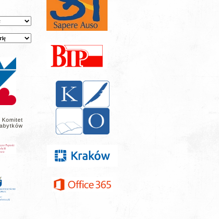
 Komitet
abytków