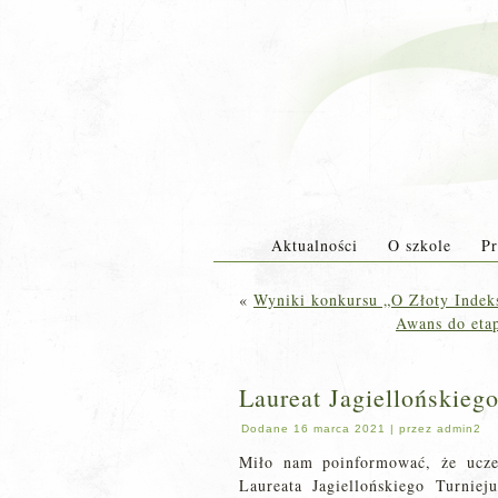
Aktualności
O szkole
Pr
«
Wyniki konkursu „O Złoty Indeks
Awans do eta
Laureat Jagiellońskieg
Dodane
16 marca 2021
|
przez
admin2
Miło nam poinformować, że ucze
Laureata Jagiellońskiego Turnie