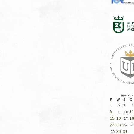
marzec
P
W
Ś
C
1
3
2
4
8
11
9
10
15
16
1
17
22
23
24
2
30
31
29