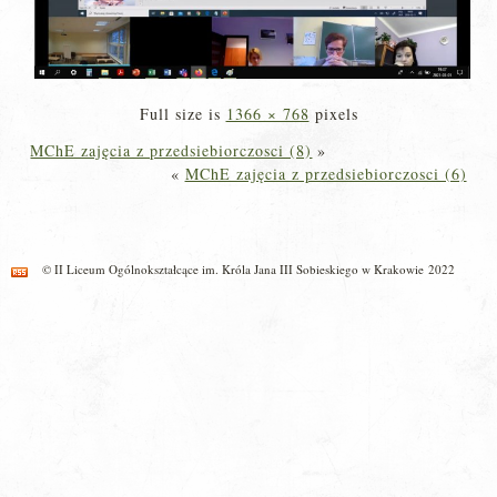
Full size is
1366 × 768
pixels
MChE zajęcia z przedsiebiorczosci (8)
»
«
MChE zajęcia z przedsiebiorczosci (6)
© II Liceum Ogólnokształcące im. Króla Jana III Sobieskiego w Krakowie 2022