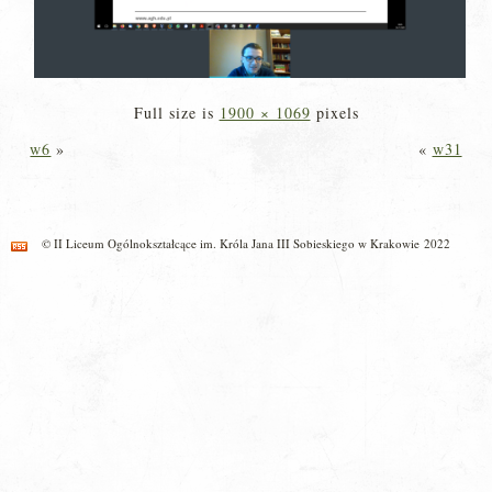
Full size is
1900 × 1069
pixels
w6
»
«
w31
© II Liceum Ogólnokształcące im. Króla Jana III Sobieskiego w Krakowie 2022