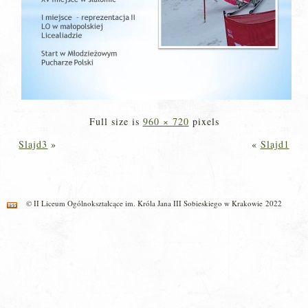
Full size is
960 × 720
pixels
Slajd3
»
«
Slajd1
© II Liceum Ogólnokształcące im. Króla Jana III Sobieskiego w Krakowie 2022