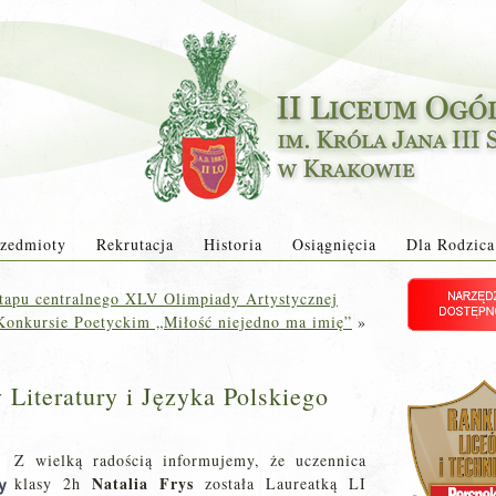
zedmioty
Rekrutacja
Historia
Osiągnięcia
Dla Rodzica
etapu centralnego XLV Olimpiady Artystycznej
onkursie Poetyckim „Miłość niejedno ma imię”
»
 Literatury i Języka Polskiego
Z wielką radością informujemy, że uczennica
Natalia Frys
klasy 2h
została Laureatką LI