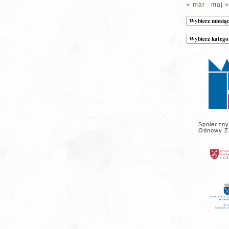
« mar
maj »
Archiwum
Kategorie
wpisów
na
stronie
Społeczny
Odnowy Z