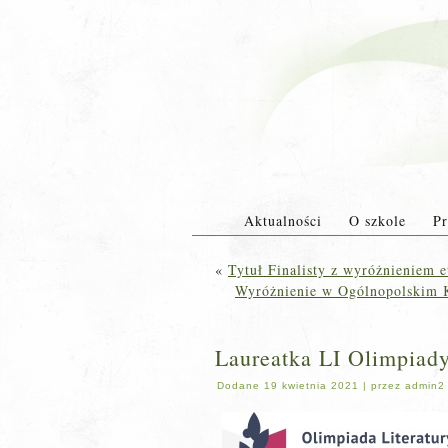
Aktualności
O szkole
Pr
«
Tytuł Finalisty z wyróżnieniem 
Wyróżnienie w Ogólnopolskim K
Laureatka LI Olimpiady
Dodane
19 kwietnia 2021
|
przez
admin2