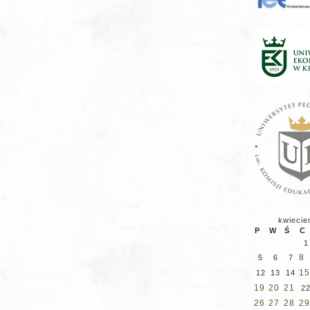
kwiecie
P
W
Ś
C
1
8
5
6
7
15
12
13
14
19
20
21
2
26
27
28
29