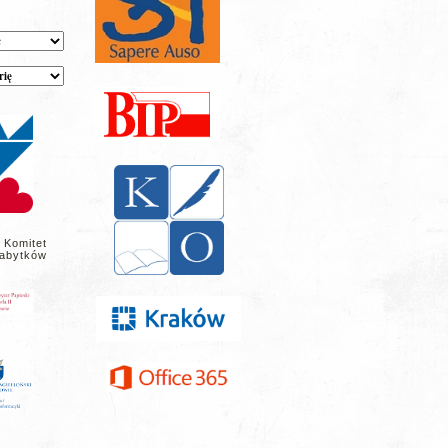
 Komitet
abytków