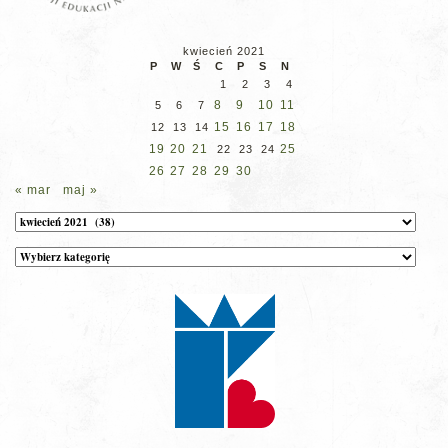
kwiecień 2021
P
W
Ś
C
P
S
N
1
2
3
4
8
9
10
11
5
6
7
15
16
17
18
12
13
14
19
20
21
25
22
23
24
26
27
28
29
30
« mar
maj »
Archiwum
Kategorie
wpisów
na
stronie