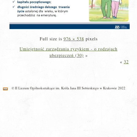
Full size is
976 × 538
pixels
Umiejętność zarządzania ryzykiem - o rodzajach
ubezpieczeń (30)
»
«
32
© II Liceum Ogólnokształcące im. Króla Jana III Sobieskiego w Krakowie 2022