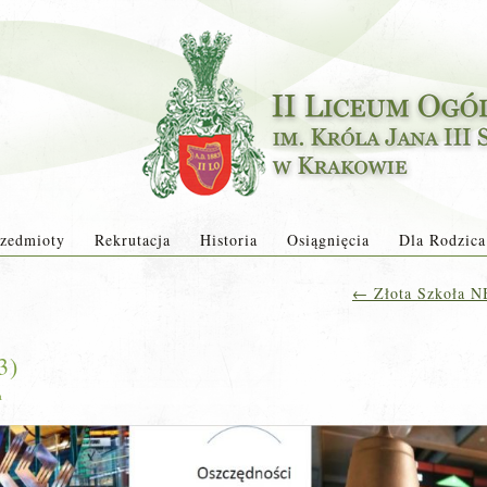
zedmioty
Rekrutacja
Historia
Osiągnięcia
Dla Rodzica
←
Złota Szkoła NB
3)
a