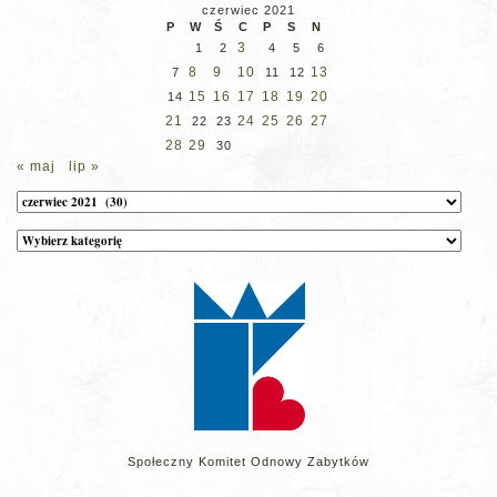
czerwiec 2021
P
W
Ś
C
P
S
N
3
1
2
4
5
6
8
9
10
13
7
11
12
15
16
17
18
19
20
14
21
24
25
26
27
22
23
28
29
30
« maj
lip »
Archiwum
Kategorie
wpisów
na
stronie
Społeczny Komitet Odnowy Zabytków