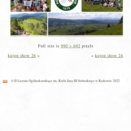
Full size is
990 × 692
pixels
kujon show 26
»
«
kujon show 24
© II Liceum Ogólnokształcące im. Króla Jana III Sobieskiego w Krakowie 2022