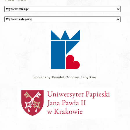
Archiwum
Kategorie
wpisów
na
stronie
Społeczny Komitet Odnowy Zabytków