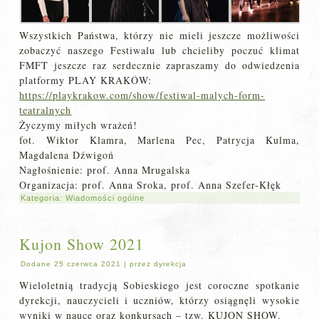
Wszystkich Państwa, którzy nie mieli jeszcze możliwości
zobaczyć naszego Festiwalu lub chcieliby poczuć klimat
FMFT jeszcze raz serdecznie zapraszamy do odwiedzenia
platformy PLAY KRAKÓW:
https://playkrakow.com/show/
festiwal-malych-form-
teatralnych
Życzymy miłych wrażeń!
fot. Wiktor Klamra, Marlena Pec, Patrycja Kulma,
Magdalena Dźwigoń
Nagłośnienie: prof. Anna Mrugalska
Organizacja: prof. Anna Sroka, prof. Anna Szefer-Kłęk
Kategoria:
Wiadomości ogólne
Kujon Show 2021
Dodane
25 czerwca 2021
|
przez
dyrekcja
Wieloletnią tradycją Sobieskiego jest coroczne spotkanie
dyrekcji, nauczycieli i uczniów, którzy osiągnęli wysokie
wyniki w nauce oraz konkursach – tzw. KUJON SHOW.