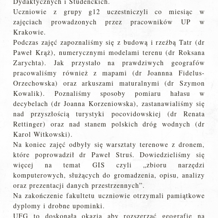
Dydaktycznych i Studenckich.
Uczniowie z grupy g12 uczestniczyli co miesiąc w
zajęciach prowadzonych przez pracowników UP w
Krakowie.
Podczas zajęć zapoznaliśmy się z budową i rzeźbą Tatr (dr
Paweł Krąż), numerycznymi modelami terenu (dr Roksana
Zarychta). Jak przystało na prawdziwych geografów
pracowaliśmy również z mapami (dr Joannna Fidelus-
Orzechowska) oraz arkuszami maturalnymi (dr Szymon
Kowalik). Poznaliśmy sposoby pomiaru hałasu w
decybelach (dr Joanna Korzeniowska), zastanawialiśmy się
nad przyszłością turystyki pocovidowskiej (dr Renata
Rettinger) oraz nad stanem polskich dróg wodnych (dr
Karol Witkowski).
Na koniec zajęć odbyły się warsztaty terenowe z dronem,
które poprowadził dr Paweł Struś. Dowiedzieliśmy się
więcej na temat GIS czyli „zbioru narzędzi
komputerowych, służących do gromadzenia, opisu, analizy
oraz prezentacji danych przestrzennych”.
Na zakończenie fakultetu uczniowie otrzymali pamiątkowe
dyplomy i drobne upominki.
UFG to doskonała okazja aby rozszerzać geografię na