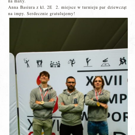
na maxy.
Anna Basiura z kl. 2E 2. miejsce w turnieju par dziewcząt
na impy. Serdecznie gratulujemy!