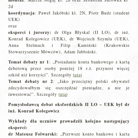
2d
koordynacja
: Paweł Jakóbski kl. 2N, Piotr Budz (student
UEK)
oraz
eksperci i jurorzy:
dr Olga Błyskal (II LO), dr inż.
Konrad Kolegowicz (UEK), dr Wojciech Szymla (UEK),
Anna Stelmach i Filip Kamiński (Krakowskie
Stowarzyszenie Mówców), Adam Jabłoński.
Temat debaty nr 1
: „Posiadanie konta bankowego z kartą
debetową przez osoby poniżej 18 r.ż. przynosi więcej
szkód niż korzyści”. Szczegóły
tutaj
Temat debaty nr 2
: „Jako przeciętny polski obywatel
zdecydowałbym się oszczędzać pieniądze, a nie je
inwestować”. Szczegóły
tuta
j
Pomysłodawcą debat oksfordzkich II LO – UEK był dr
inż. Konrad Kolegowicz
Wykłady dla uczniów prowadzili kolejno następujący
eksperci:
dr Mateusz Folwarski:
„Pierwsze konto bankowe i karta