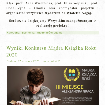
Kłęk, prof. Anna Wierzbicka, prof. Eliza Wojtasik, prof.
Ilona Zych – Chodak oraz koordynator projektu i
organizator wszystkich wydarzeń dr Wioletta Nogaj.
Serdecznie dziękujemy Wszystkim zaangażowanym w
realizację projektu!
Kategoria:
Ekonomia
,
Wiadomości ogólne
Wyniki Konkursu Mądra Książka Roku
2020
Dodane
27 czerwca 2021
|
przez
admin2