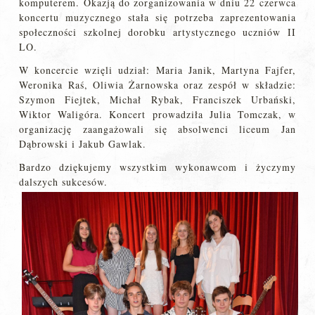
komputerem. Okazją do zorganizowania w dniu 22 czerwca
koncertu muzycznego stała się potrzeba zaprezentowania
społeczności szkolnej dorobku artystycznego uczniów II
LO.
W koncercie wzięli udział: Maria Janik, Martyna Fajfer,
Weronika Raś, Oliwia Żarnowska oraz zespół w składzie:
Szymon Fiejtek, Michał Rybak, Franciszek Urbański,
Wiktor Waligóra. Koncert prowadziła Julia Tomczak, w
organizację zaangażowali się absolwenci liceum Jan
Dąbrowski i Jakub Gawlak.
Bardzo dziękujemy wszystkim wykonawcom i życzymy
dalszych sukcesów.