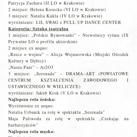
Patrycja Zachara (II LO w Krakowie)
2 miejsce: Helena Kosecka (VI LO w Krakowie)
3 miejsce: Natalia Kukla (IV LO w Krakowie)
wyróżnienie: LIL SWAG z PULL UP DANCE CENTER
Kategoria: Sztuka teatralna
1 miejsce: „Polskie Rymowanki” – Niewolnicy rytmu (IX
Prywatne LO o profilu aktorskim)
2 miejsce ex aequo:
„Rzecz o wojnie” – Alicja Wojnarowska (Miejski Ośrodek
Kultury w Dębicy)
„Nasza Pani” – As2O3
3 miejsce: „Serenada” – DRAMA–ART (POWIATOWE
CENTRUM KSZTAŁCENIA ZAWODOWEGO I
USTAWICZNEGO W WIELICZCE)
wyróżnienie: Jakub Krok (V LO w Krakowie)
Najlepsza rola żeńska:
Wyróżnienie ex aequo:
Natalia Urbanik za rolę w spektaklu „Serenada”
Maja Paliwoda za rolę w spektaklu „Czekając na
barbarzyńców”
Najlepsza rola męska: