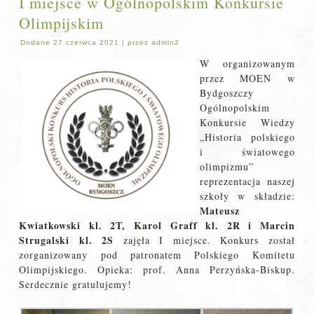
I miejsce w Ogólnopolskim Konkursie
Olimpijskim
Dodane
27 czerwca 2021
|
przez
admin2
W organizowanym
przez MOEN w
Bydgoszczy
Ogólnopolskim
Konkursie Wiedzy
„Historia polskiego
i światowego
olimpizmu”
reprezentacja naszej
szkoły w składzie:
Mateusz
Kwiatkowski kl. 2T, Karol Graff kl. 2R i Marcin
Strugalski kl. 2S
zajęła I miejsce. Konkurs został
zorganizowany pod patronatem Polskiego Komitetu
Olimpijskiego. Opieka: prof. Anna Perzyńska-Biskup.
Serdecznie gratulujemy!