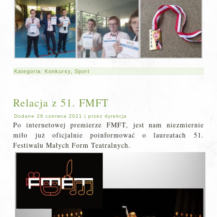
Kategoria:
Konkursy
,
Sport
Relacja z 51. FMFT
Dodane
26 czerwca 2021
|
przez
dyrekcja
Po internetowej premierze FMFT, jest nam niezmiernie
miło już oficjalnie poinformować o laureatach 51.
Festiwalu Małych Form Teatralnych.