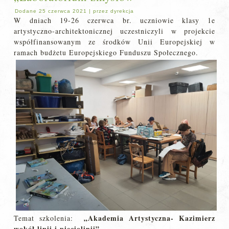
Dodane
25 czerwca 2021
|
przez
dyrekcja
W dniach 19-26 czerwca br. uczniowie klasy 1e
artystyczno-architektonicznej uczestniczyli w projekcie
współfinansowanym ze środków Unii Europejskiej w
ramach budżetu Europejskiego Funduszu Społecznego.
„Akademia Artystyczna- Kazimierz
Temat szkolenia:
wokół linii i pięciolinii”
.