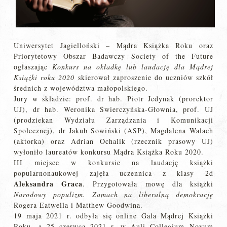
Uniwersytet Jagielloński – Mądra Książka Roku oraz
Priorytetowy Obszar Badawczy Society of the Future
ogłaszając
Konkurs na okładkę lub laudację dla Mądrej
Książki roku 2020
skierował zaproszenie do uczniów szkół
średnich z województwa małopolskiego.
Jury w składzie: prof. dr hab. Piotr Jedynak (prorektor
UJ), dr hab. Weronika Świerczyńska-Głownia, prof. UJ
(prodziekan Wydziału Zarządzania i Komunikacji
Społecznej), dr Jakub Sowiński (ASP), Magdalena Walach
(aktorka) oraz Adrian Ochalik (rzecznik prasowy UJ)
wyłoniło laureatów konkursu Mądra Książka Roku 2020.
III miejsce w konkursie na laudację książki
popularnonaukowej zajęła uczennica z klasy 2d
Aleksandra Graca
. Przygotowała mowę dla książki
Narodowy populizm. Zamach na liberalną demokrację
Rogera Eatwella i Matthew Goodwina.
19 maja 2021 r. odbyła się online Gala Mądrej Książki
Roku, a 25 czerwca 2021 r. w Auli Collegium Novum