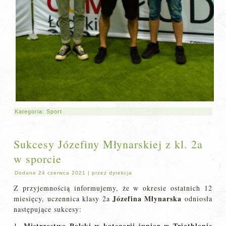
Kategoria:
Sport
Sukcesy Józefiny Młynarskiej z kl. 2a
w sporcie
Dodane
24 czerwca 2021
|
przez
dyrekcja
Z przyjemnością informujemy, że w okresie ostatnich 12
Józefina Młynarska
miesięcy, uczennica klasy 2a
odniosła
następujące sukcesy:
Mistrzostwo Polski w kategorii junior w Triathlonie
1.