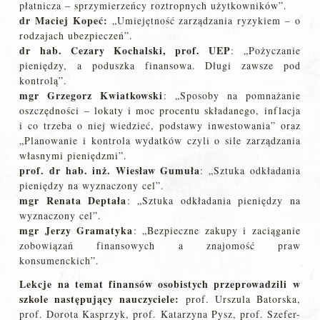
płatnicza – sprzymierzeńcy roztropnych użytkowników”.
dr Maciej Kopeć:
„Umiejętność zarządzania ryzykiem – o
rodzajach ubezpieczeń”.
dr hab. Cezary Kochalski, prof. UEP
: „Pożyczanie
pieniędzy, a poduszka finansowa. Długi zawsze pod
kontrolą”.
mgr Grzegorz Kwiatkowski
: „Sposoby na pomnażanie
oszczędności – lokaty i moc procentu składanego, inflacja
i co trzeba o niej wiedzieć, podstawy inwestowania” oraz
„Planowanie i kontrola wydatków czyli o sile zarządzania
własnymi pieniędzmi”.
prof. dr hab. inż. Wiesław Gumuła
: „Sztuka odkładania
pieniędzy na wyznaczony cel”.
mgr Renata Deptała
: „Sztuka odkładania pieniędzy na
wyznaczony cel”.
mgr Jerzy Gramatyka
: „Bezpieczne zakupy i zaciąganie
zobowiązań finansowych a znajomość praw
konsumenckich”.
Lekcje na temat finansów osobistych przeprowadzili w
szkole następujący nauczyciele:
prof. Urszula Batorska,
prof. Dorota Kasprzyk, prof. Katarzyna Pysz, prof. Szefer-