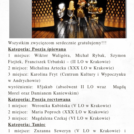
Wszystkim zwycięzcom serdecznie gratulujemy!!!
Kategoria: Poezja śpiewana
1 miejsce: Wiktor Waligóra, Michał Rybak, Szymon
Fiejtek, Franciszek Urbański – (II LO w Krakowie)
2 miejsce: Michalina Artecka (XXX LO w Krakowie)
3 miejsce: Karolina Fryt (Centrum Kultury i Wypoczynku
w Andrychowie)
wyróżnienie: 85jakub (
absolwent II LO wraz Magdą
Morel oraz Damianem Kaniewskim)
Kategoria: Poezja recytowana
1 miejsce: Weronika Kubińska (V LO w Krakowie)
2 miejsce: Maria Poproch (XXX LO w Krakowie)
3 miejsce: Magdalena Czekaj (VI LO w Krakowie)
Kategoria: Taniec
1 miejsce: Zuzanna Seweryn (V LO w Krakowie) i