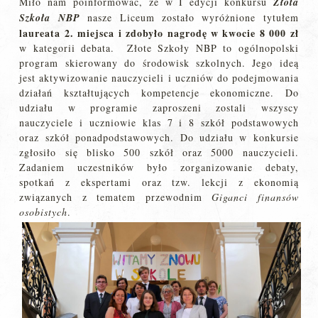
Miło nam poinformować, że w I edycji konkursu
Złota
Szkoła NBP
nasze Liceum zostało wyróżnione tytułem
laureata 2. miejsca i zdobyło nagrodę w kwocie 8 000 zł
w kategorii debata. Złote Szkoły NBP to ogólnopolski
program skierowany do środowisk szkolnych. Jego ideą
jest aktywizowanie nauczycieli i uczniów do podejmowania
działań kształtujących kompetencje ekonomiczne. Do
udziału w programie zaproszeni zostali wszyscy
nauczyciele i uczniowie klas 7 i 8 szkół podstawowych
oraz szkół ponadpodstawowych. Do udziału w konkursie
zgłosiło się blisko 500 szkół oraz 5000 nauczycieli.
Zadaniem uczestników było zorganizowanie debaty,
spotkań z ekspertami oraz tzw. lekcji z ekonomią
związanych z tematem przewodnim
Giganci finansów
osobistych
.