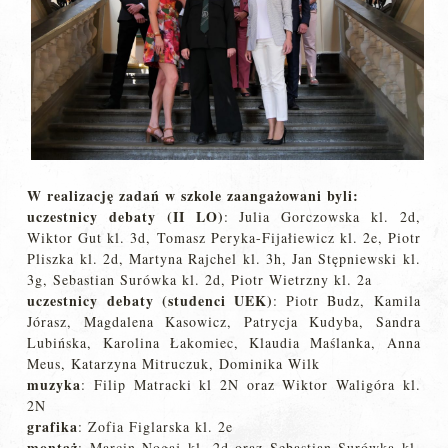
W realizację zadań w szkole zaangażowani byli:
uczestnicy debaty (II LO)
: Julia Gorczowska kl. 2d,
Wiktor Gut kl. 3d, Tomasz Peryka-Fijałiewicz kl. 2e, Piotr
Pliszka kl. 2d, Martyna Rajchel kl. 3h, Jan Stępniewski kl.
3g, Sebastian Surówka kl. 2d, Piotr Wietrzny kl. 2a
uczestnicy debaty (studenci UEK)
: Piotr Budz, Kamila
Jórasz, Magdalena Kasowicz, Patrycja Kudyba, Sandra
Lubińska, Karolina Łakomiec, Klaudia Maślanka, Anna
Meus, Katarzyna Mitruczuk, Dominika Wilk
muzyka
: Filip Matracki kl 2N oraz Wiktor Waligóra kl.
2N
grafika
: Zofia Figlarska kl. 2e
montaż
: Marcin Nogaj kl. 2d oraz Sebastian Surówka kl