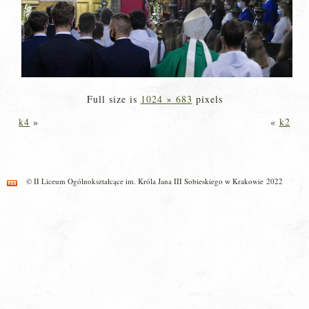
Full size is
1024 × 683
pixels
k4
»
«
k2
© II Liceum Ogólnokształcące im. Króla Jana III Sobieskiego w Krakowie 2022