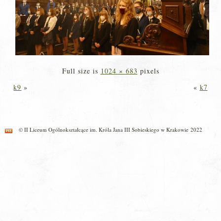
Full size is
1024 × 683
pixels
k9
»
«
k7
© II Liceum Ogólnokształcące im. Króla Jana III Sobieskiego w Krakowie 2022