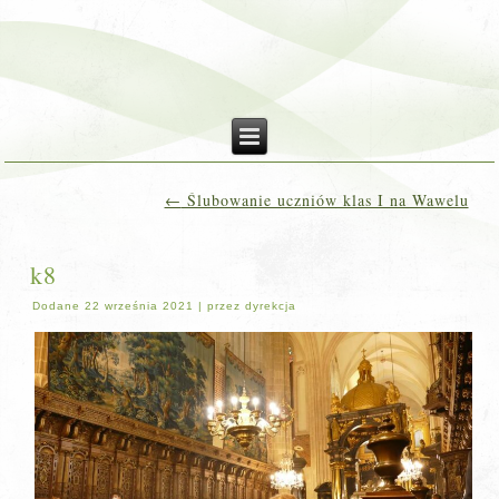
←
Ślubowanie uczniów klas I na Wawelu
k8
Dodane
22 września 2021
|
przez
dyrekcja