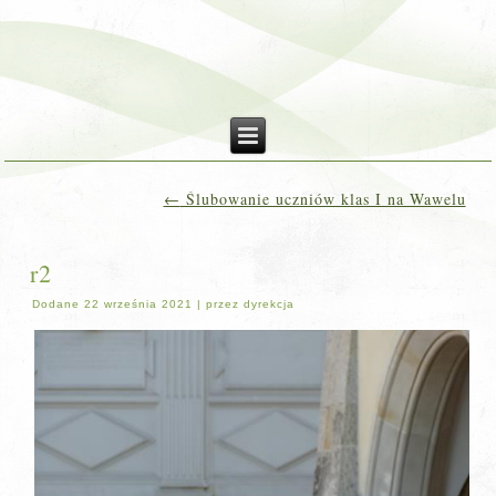
←
Ślubowanie uczniów klas I na Wawelu
r2
Dodane
22 września 2021
|
przez
dyrekcja