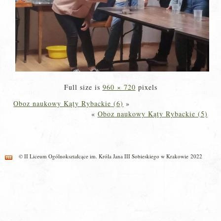
Full size is
960 × 720
pixels
Oboz naukowy Kąty Rybackie (6)
»
«
Oboz naukowy Kąty Rybackie (5)
© II Liceum Ogólnokształcące im. Króla Jana III Sobieskiego w Krakowie 2022