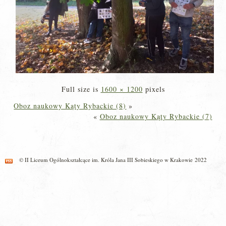
Full size is
1600 × 1200
pixels
Oboz naukowy Kąty Rybackie (8)
»
«
Oboz naukowy Kąty Rybackie (7)
© II Liceum Ogólnokształcące im. Króla Jana III Sobieskiego w Krakowie 2022