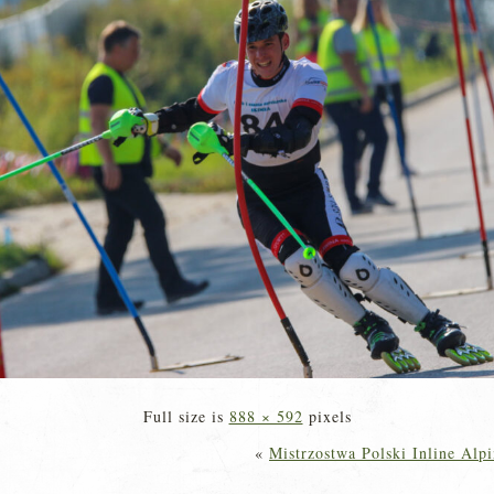
Full size is
888 × 592
pixels
«
Mistrzostwa Polski Inline Alp