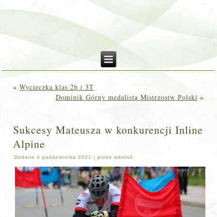
«
Wycieczka klas 2b i 3T
Dominik Górny medalistą Mistrzostw Polski
»
Sukcesy Mateusza w konkurencji Inline
Alpine
Dodane
4 października 2021
|
przez
admin2