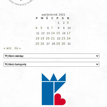
październik 2021
P
W
Ś
C
P
S
N
3
1
2
4
5
7
6
8
9
10
14
15
17
11
12
13
16
18
19
20
21
23
24
22
25
26
29
30
27
28
31
« wrz
lis »
Archiwum
Kategorie
wpisów
na
stronie