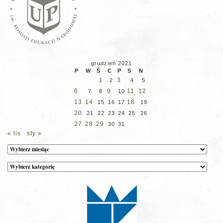
grudzień 2021
P
W
Ś
C
P
S
N
3
1
2
4
5
6
9
11
12
7
8
10
13
14
18
15
16
17
19
20
21
22
23
24
25
26
27
28
29
30
31
« lis
sty »
Archiwum
Kategorie
wpisów
na
stronie