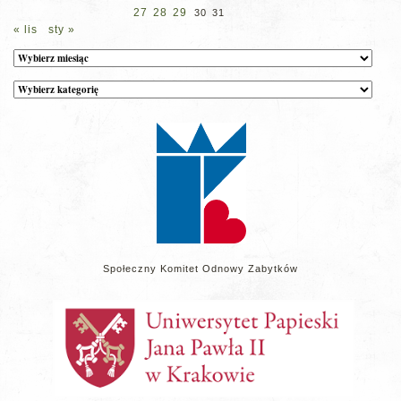
27
28
29
30
31
« lis
sty »
Archiwum
Kategorie
wpisów
na
stronie
Społeczny Komitet Odnowy Zabytków