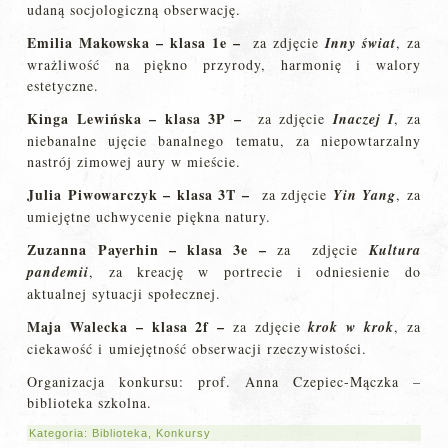
udaną socjologiczną obserwację.
Emilia Makowska – klasa 1e –
za zdjęcie
Inny świat
, za
wrażliwość na piękno przyrody, harmonię i walory
estetyczne.
Kinga Lewińska
– klasa 3P –
za zdjęcie
Inaczej I
, za
niebanalne ujęcie banalnego tematu, za niepowtarzalny
nastrój zimowej aury w mieście.
Julia Piwowarczyk
–
klasa 3T
–
za zdjęcie
Yin Yang
, za
umiejętne uchwycenie piękna natury.
Zuzanna Payerhin
– klasa 3e –
za zdjęcie
Kultura
pandemii
, za kreację w portrecie i odniesienie do
aktualnej sytuacji społecznej.
Maja Walecka – klasa 2f –
za zdjęcie
krok w krok
, za
ciekawość i umiejętność obserwacji rzeczywistości.
Organizacja konkursu: prof. Anna Czepiec-Mączka –
biblioteka szkolna.
Kategoria:
Biblioteka
,
Konkursy