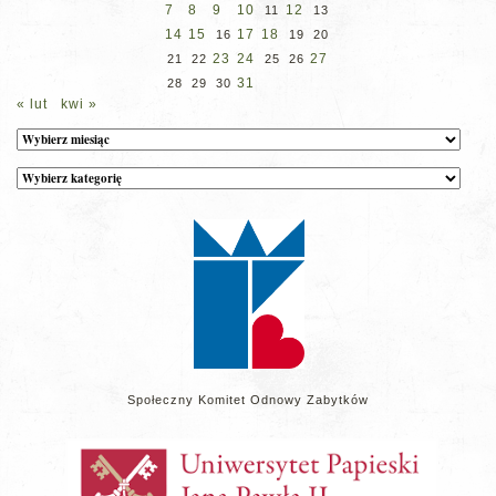
7
8
9
10
12
11
13
14
15
17
18
16
19
20
23
24
27
21
22
25
26
31
28
29
30
« lut
kwi »
Archiwum
Kategorie
wpisów
na
stronie
Społeczny Komitet Odnowy Zabytków