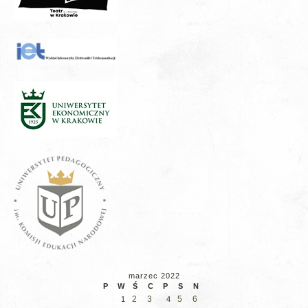
marzec 2022
P
W
Ś
C
P
S
N
2
3
5
6
1
4