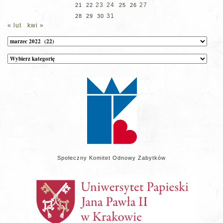
23
24
27
21
22
25
26
31
28
29
30
« lut
kwi »
Archiwum
Kategorie
wpisów
na
stronie
Społeczny Komitet Odnowy Zabytków