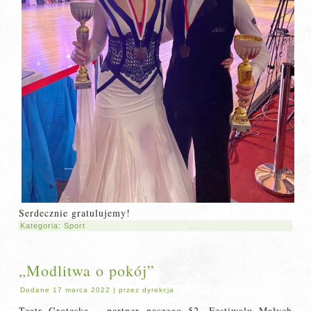
Serdecznie gratulujemy!
Kategoria:
Sport
„Modlitwa o pokój”
Dodane
17 marca 2022
|
przez
dyrekcja
Teatr Groteska – partner naszego 52. Festiwalu Małych