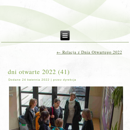
←
Relacja z Dnia Otwartego 2022
dni otwarte 2022 (41)
Dodane
24 kwietnia 2022
|
przez
dyrekcja