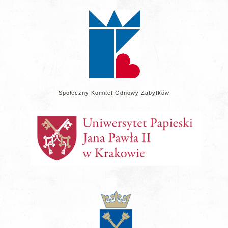
na
stronie
Społeczny Komitet Odnowy Zabytków