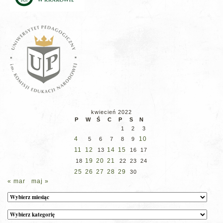
kwiecień 2022
P
W
Ś
C
P
S
N
1
2
3
4
10
5
6
7
8
9
11
12
14
15
13
16
17
19
20
21
18
22
23
24
25
26
27
28
29
30
« mar
maj »
Archiwum
Kategorie
wpisów