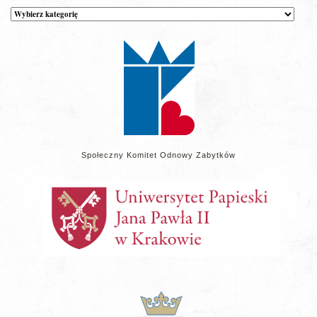
Kategorie
wpisów
na
stronie
Społeczny Komitet Odnowy Zabytków