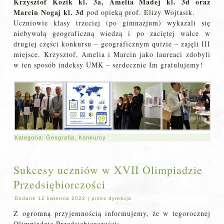
Krzysztof Kozik kl. 3a, Amelia Madej kl. 3d oraz
Marcin Nogaj kl. 3d
pod opieką prof. Elizy Wojtasik.
Uczniowie klasy trzeciej (po gimnazjum) wykazali się
niebywałą geograficzną wiedzą i po zaciętej walce w
drugiej części konkursu – geograficznym quizie – zajęli III
miejsce. Krzysztof, Amelia i Marcin jako laureaci zdobyli
w ten sposób indeksy UMK – serdecznie Im gratulujemy!
Kategoria:
Geografia
,
Konkursy
Sukcesy uczniów w XVII Olimpiadzie
Przedsiębiorczości
Dodane
12 kwietnia 2022
|
przez
dyrekcja
Z ogromną przyjemnością informujemy, że w tegorocznej
Olimpiadzie Przedsiębiorczości: