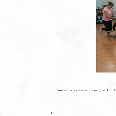
Smovey – aktywny trening w II L