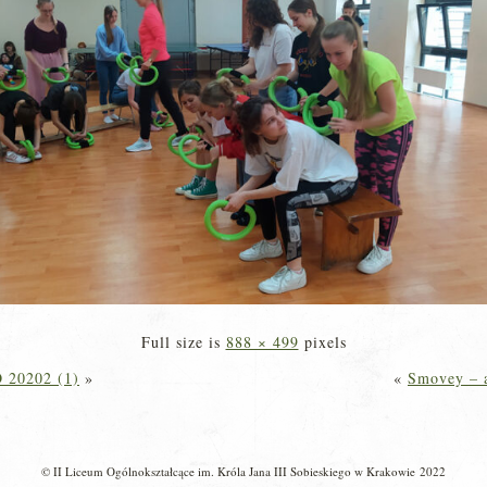
Full size is
888 × 499
pixels
O 20202 (1)
»
«
Smovey – a
© II Liceum Ogólnokształcące im. Króla Jana III Sobieskiego w Krakowie 2022