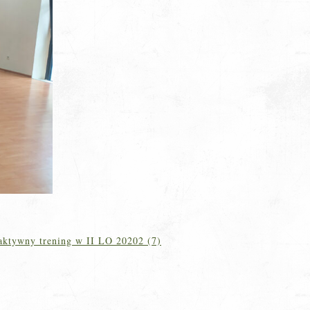
ktywny trening w II LO 20202 (7)