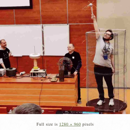
Full size is
1280 × 960
pixels