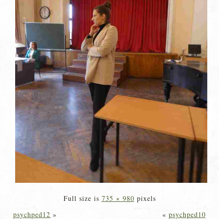
Full size is
735 × 980
pixels
psychped12
»
«
psychped10