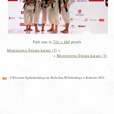
Full size is
720 × 480
pixels
Mistrzostwa Świata karate (5)
»
«
Mistrzostwa Świata karate (3)
© II Liceum Ogólnokształcące im. Króla Jana III Sobieskiego w Krakowie 2022