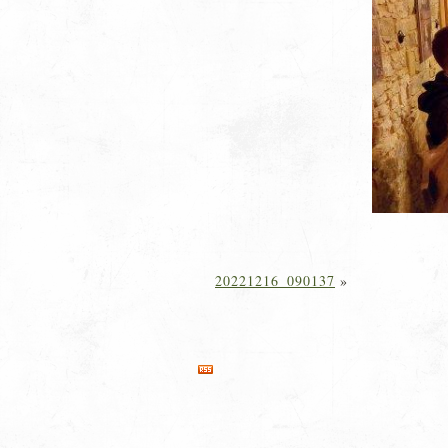
20221216_090137
»