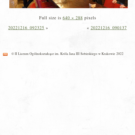
Full size is
640 × 288
pixels
20221216_092325
»
«
20221216_090137
© II Liceum Ogólnokształcące im. Króla Jana III Sobieskiego w Krakowie 2022