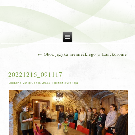
←
Obóz języka niemieckiego w Lanckoronie
20221216_091117
Dodane
29 grudnia 2022
|
przez
dyrekcja