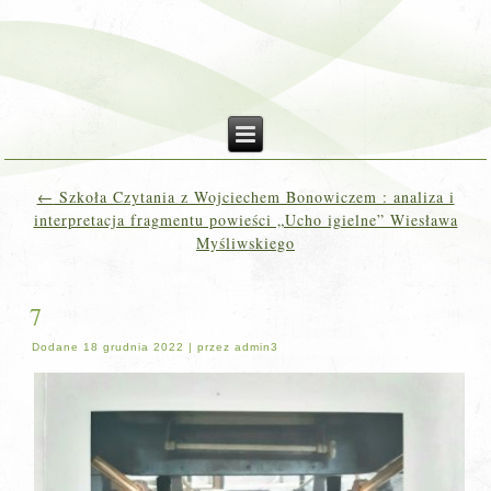
←
Szkoła Czytania z Wojciechem Bonowiczem : analiza i
interpretacja fragmentu powieści „Ucho igielne” Wiesława
Myśliwskiego
7
Dodane
18 grudnia 2022
|
przez
admin3