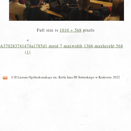
Full size is
1010 × 568
pixels
«
A370283741474a1785d1,mpid,7,maxwidth,1366,maxheight,568
(1)
© II Liceum Ogólnokształcące im. Króla Jana III Sobieskiego w Krakowie 2022