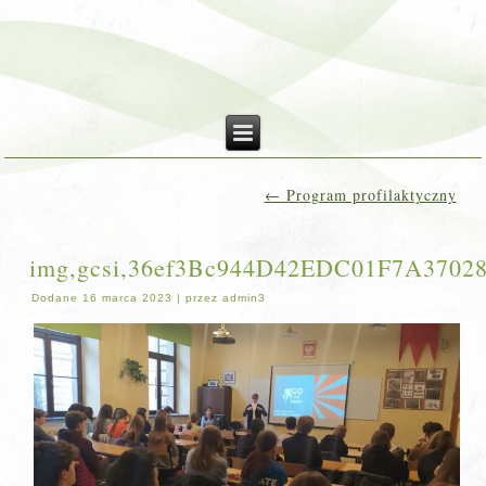
←
Program profilaktyczny
img,gcsi,36ef3Bc944D42EDC01F7A370283
Dodane
16 marca 2023
|
przez
admin3