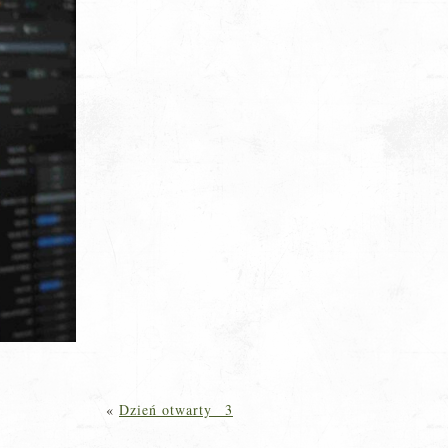
«
Dzień otwarty _3