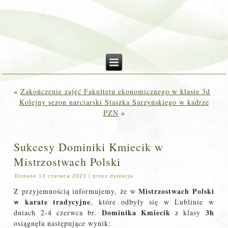
«
Zakończenie zajęć Fakultetu ekonomicznego w klasie 3d
Kolejny sezon narciarski Staszka Sarzyńskiego w kadrze
PZN
»
Sukcesy Dominiki Kmiecik w
Mistrzostwach Polski
Dodane
13 czerwca 2023
|
przez
dyrekcja
Mistrzostwach Polski
Z przyjemnością informujemy, że w
w karate tradycyjne
, które odbyły się w Lublinie w
Dominika Kmiecik
3h
dniach 2-4 czerwca br.
z klasy
osiągnęła następujące wynik: