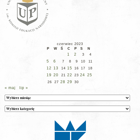
czerwiec 2023
P
W
Ś
C
P
S
N
1
2
3
4
5
6
7
8
9
10
11
12
13
15
14
16
17
18
19
20
22
24
25
21
23
28
29
26
27
30
« maj
lip »
Archiwum
Kategorie
wpisów
na
stronie