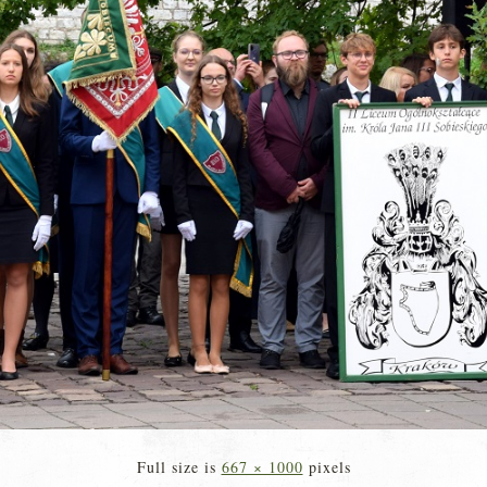
Full size is
667 × 1000
pixels