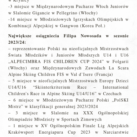
-3 miejsce w Międzynarodowym Pucharze Włoch Juniorów
w Slalomie Gigancie w Pellegrino (Włochy)
-14 miejsce w Młodzieżowych Igrzyskach Olimpijskich w
Kombinacji Alpejskiej w Gangwon (Korea Poł.)
Największe osiągniecia Filipa Nowosada w sezonie
2023/24:
– reprezentowanie Polski na nieoficjalnych Mistrzostwach
Świata Młodzików i Juniorów Młodszych U14 i U16
„ALPECIMBRA FIS CHILDREN CUP 2024” w Folgarii
(Włochy) oraz Międzynarodowych Zawodach La Scara
Alpine Skiing Children FIS w Val d’Isere (Francja)
– 5 miejsce w nieoficjalnych Mistrzostwach Europy Dzieci
U14/U16 “Skiinterkriterium Race – International
Children’s Race in Alpine Skiing U14/U16” w Czechach
– 6 miejsce w Młodzieżowym Pucharze Polski „PolSKI
Mistrz” w klasyfikacji generalnej 2023/2024
– 3 miejsce w Slalomie na XXX Ogólnopolskiej
Olimpiadzie Młodzieży w Sportach Zimowych
– 1 miejsce w XV Ogólnopolskim Finale Lig Alpejskich
Krakówsport Energiapura Cup 2023 w Narciarstwie