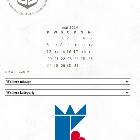
maj 2024
P
W
Ś
C
P
S
N
2
3
1
4
5
6
8
7
9
10
11
12
13
16
17
14
15
18
19
25
20
21
22
23
24
26
27
28
30
29
31
« kwi
cze »
Archiwum
Kategorie
wpisów
na
stronie