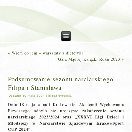
«
Wiem co jem – warsztaty z dietetyki
Gala Mądrej Książki Roku 2023
»
Podsumowanie sezonu narciarskiego
Filipa i Stanisława
Dodane
30 maja 2024
|
przez
dyrekcja
Dnia 18 maja w auli Krakowskiej Akademii Wychowania
akończenie sezonu
Fizycznego odbyło się uroczyste z
narciarskiego 2023/2024 oraz „XXXVI Ligi Dzieci i
Młodzieży w Narciarstwie Zjazdowym KrakówSport
CUP 2024”
.