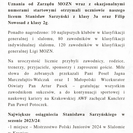
Uznania od Zarządu MOZN wraz z okazjonalnymi
numerami startowymi otrzymali uczniowie naszego
liceum Stanisław Sarzyński z klasy 3a oraz Filip
Nowosad z klasy 2g
.
Ponadto nagrodzono: 10 najlepszych klubów w klasyfikacji
generalnej i slalomu, 80 zawodników w klasyfikacji
indywidualnej slalomu, 120 zawodników w klasyfikacji
generalnej Ligi MOZN.
Na uroczystość licznie przybyli zawodnicy, rodzice,
trenerzy, przyjaciele, sponsorzy i zaproszeni goście. Miłe
słowa do zebranych przekazali Pani Poseł Jagna
Marczułajtis-Walczak oraz I Małopolski Wicekurator
Oświaty Pan Artur Pasek – gratulując wszystkim
zawodnikom sukcesów, a do kontynuacji sportowej i
naukowej kariery na Krakowskiej AWF zachęcał Kanclerz
Pan Paweł Potoczek.
Największe osiągniecia Stanisława Sarzyńskiego w
sezonie 2023/24
:
-1 miejsce – Mistrzostwo Polski Juniorów 2024 w Slalomie
w Krynicy