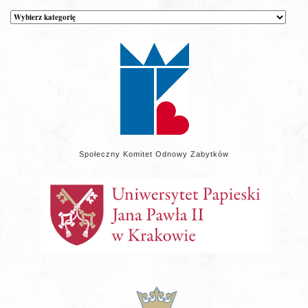
Kategorie
wpisów
na
stronie
Społeczny Komitet Odnowy Zabytków