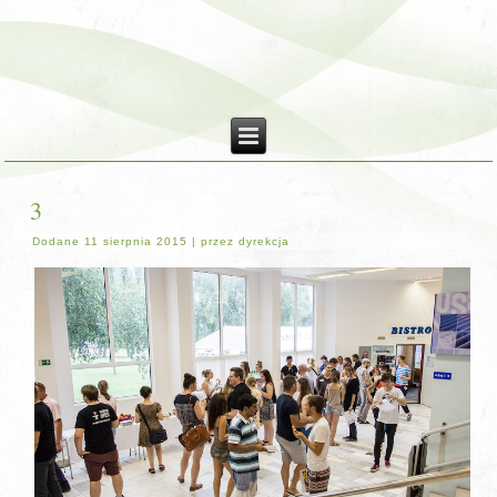
3
Dodane
11 sierpnia 2015
|
przez
dyrekcja