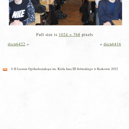
Full size is
1024 × 768
pixels
dscn6422
»
«
dscn6416
© II Liceum Ogólnokształcące im. Króla Jana III Sobieskiego w Krakowie 2022