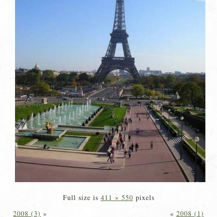
Full size is
411 × 550
pixels
2008 (3)
»
«
2008 (1)