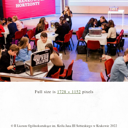
Full size is
1728 × 1152
pixels
© II Liceum Ogólnokształcące im. Króla Jana III Sobieskiego w Krakowie 2022