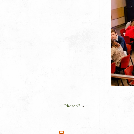
Photo62
»