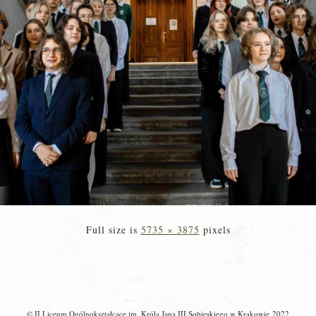
Full size is
5735 × 3875
pixels
© II Liceum Ogólnokształcące im. Króla Jana III Sobieskiego w Krakowie 2022