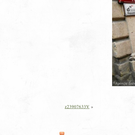
z23907633V
»