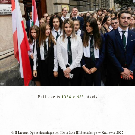
Full size is
1024 × 683
pixels
© II Liceum Ogólnokształcące im. Króla Jana III Sobieskiego w Krakowie 2022